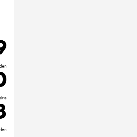
1
nden
5
ekte
6
den