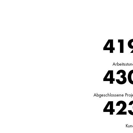
75
Arbeitsstu
79
Abgeschlossene Proj
76
Kun