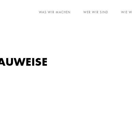
WAS WIR MACHEN
WER WIR SIND
WIE W
AUWEISE