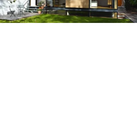
OBJEKT WALDTRUDERING
Anbau in Holzmassivbauweise
,
Bauen im Bestand